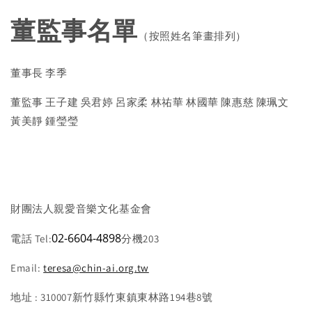
董監事名單
（按照姓名筆畫排列）
董事長 李季
董監事 王子建 吳君婷 呂家柔 林祐華 林國華 陳惠慈 陳珮文
黃美靜 鍾瑩瑩
財團法人親愛音樂文化基金會
02-6604-4898
電話 Tel:
分機203
Email:
teresa@chin-ai.org.tw
地址 : 310007新竹縣竹東鎮東林路194巷8號