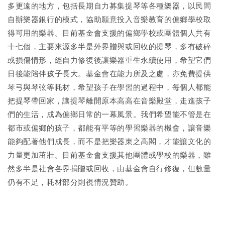
多更遠的地方，包括長期自力募集提琴等各種樂器，以民間
自辦樂器銀行的模式，協助願意投入音樂教育的偏鄉學校取
得可用的樂器。目前基金會支援的偏鄉學校或團體個人共有
十七個，主要來源多半是外界贈與或回收的提琴，多有破碎
或損傷情形，經自力修復後讓樂器重生永續使用，希望它們
日後能陪伴孩子長大。基金會在能力所及之處，亦免費提供
琴弓與琴弦等耗材，希望孩子在學習的過程中，每個人都能
把提琴帶回家，讓提琴離開原本高高在音樂殿堂，走進孩子
們的生活，成為偏鄉日常的一幕風景。我們希望能不管是在
都市或偏鄉的孩子，都能有平等的學習樂器的機會，讓音樂
能夠配著他們成長，而不是把樂器束之高閣，才能讓文化的
力量更加茁壯。目前基金會支援其他團體或學校的樂器，雖
然多半是社會各界捐贈或回收，由基金會自行修復，但數量
仍有不足，耗材部分則視情況贊助。